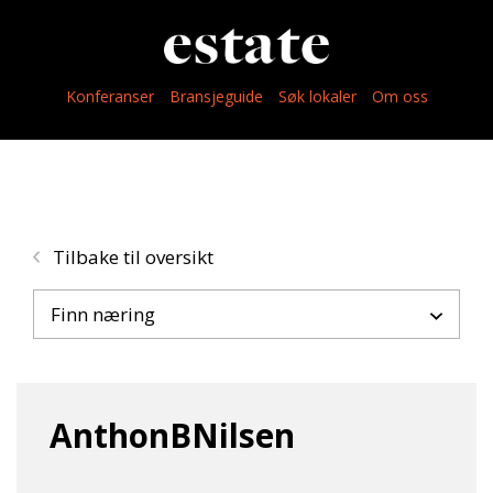
Konferanser
Bransjeguide
Søk lokaler
Om oss
Tilbake til oversikt
Finn næring
AnthonBNilsen