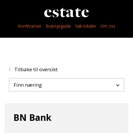
Konferanser
Bransjeguide
Søk lokaler
Om oss
Tilbake til oversikt
Finn næring
BN Bank