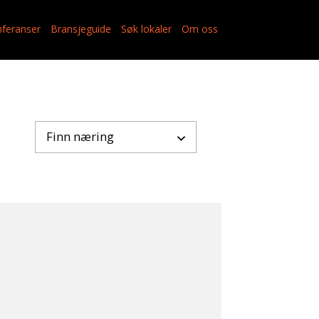
feranser
Bransjeguide
Søk lokaler
Om oss
Finn næring