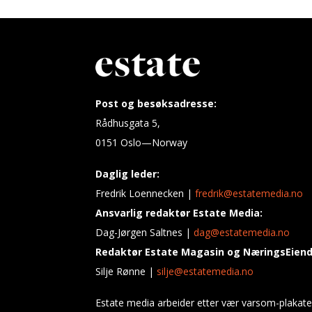
Post og besøksadresse:
Rådhusgata 5,
0151 Oslo—Norway
Daglig leder:
Fredrik Loennecken |
fredrik@estatemedia.no
Ansvarlig redaktør Estate Media:
Dag-Jørgen Saltnes |
dag@estatemedia.no
Redaktør Estate Magasin og NæringsEien
Silje Rønne |
silje@estatemedia.no
Estate media arbeider etter vær varsom-plakate