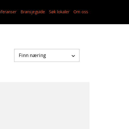
feranser
Bransjeguide
Søk lokaler
Om oss
Finn næring