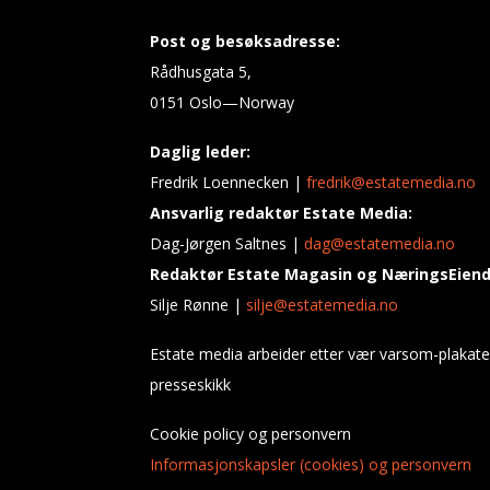
Post og besøksadresse:
Rådhusgata 5,
0151 Oslo—Norway
Daglig leder:
Fredrik Loennecken |
fredrik@estatemedia.no
Ansvarlig redaktør Estate Media:
Dag-Jørgen Saltnes |
dag@estatemedia.no
Redaktør Estate Magasin og NæringsEien
Silje Rønne |
silje@estatemedia.no
Estate media arbeider etter vær varsom-plakate
presseskikk
Cookie policy og personvern
Informasjonskapsler (cookies) og personvern