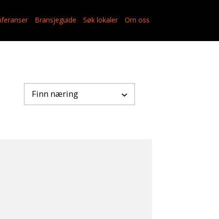
feranser
Bransjeguide
Søk lokaler
Om oss
Finn næring