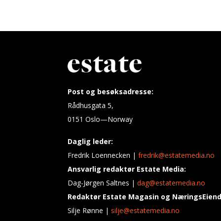
Post og besøksadresse:
Rådhusgata 5,
0151 Oslo—Norway
Daglig leder:
Fredrik Loennecken |
fredrik@estatemedia.no
Ansvarlig redaktør Estate Media:
Dag-Jørgen Saltnes |
dag@estatemedia.no
Redaktør Estate Magasin og NæringsEien
Silje Rønne |
silje@estatemedia.no